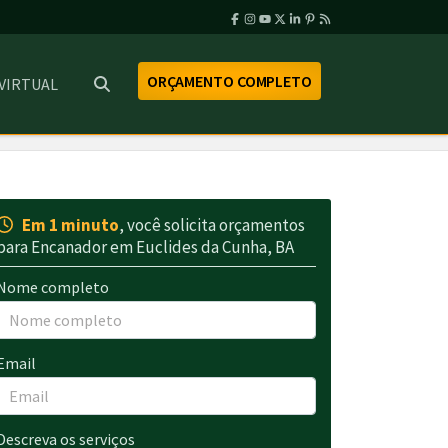
ORÇAMENTO COMPLETO
 VIRTUAL
Em 1 minuto
, você solicita orçamentos
para Encanador em Euclides da Cunha, BA
Nome completo
Email
Descreva os serviços