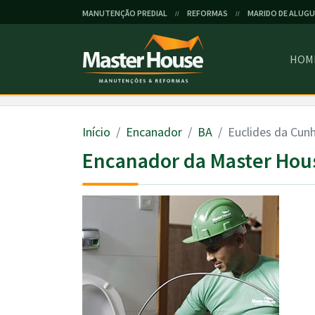
MANUTENÇÃO PREDIAL
REFORMAS
MARIDO DE ALUGU
//
//
HOM
Início
Encanador
BA
Euclides da Cun
Encanador da Master Hou