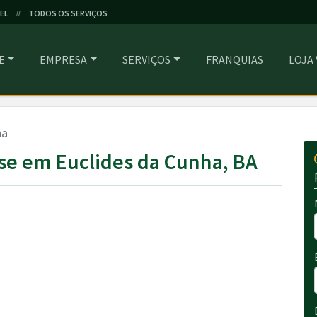
EL
TODOS OS SERVIÇOS
//
E
EMPRESA
SERVIÇOS
FRANQUIAS
LOJA
ha
se em Euclides da Cunha, BA